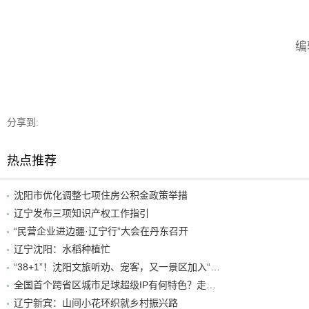
编
分享到:
热点推荐
沈阳市优化调整七项住房公积金政策举措
辽宁发布三项知识产权工作指引
“民营企业进边疆·辽宁行”大会在丹东召开
辽宁沈阳：水稻种植忙
“38+1”！沈阳文旅听劝、宠客，又一景区加入“东北超”优惠名单！
全国首个跨省区城市足球超级IP有何特色？走进沈阳现场去看看
辽宁新宾：山间小花环织就乡村振兴路