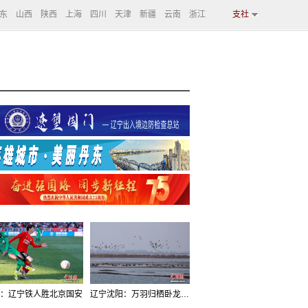
东
山西
陕西
上海
四川
天津
新疆
云南
浙江
支社
：辽宁铁人胜北京国安
辽宁沈阳：万羽归栖卧龙湖看群鸟齐飞