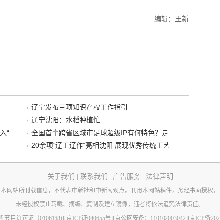
编辑：王新
辽宁发布三项知识产权工作指引
辽宁沈阳：水稻种植忙
“38+1”！沈阳文旅听劝、宠客，又一景区加入“东北超”优惠名单！
全国首个跨省区城市足球超级IP有何特色？走进沈阳现场去看看
20余项“辽工辽作”亮相沈阳 展现优秀传统工艺
关于我们
|
联系我们
|
广告服务
|
法律声明
本网站所刊载信息，不代表中新社和中新网观点。刊用本网站稿件，务经书面授权。
未经授权禁止转载、摘编、复制及建立镜像，违者将依法追究法律责任。
节目许可证（0106168)]
[京ICP证040655号]
[京公网安备：110102003042]
[京ICP备202