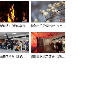
沈阳新玩法：夜游总督府，当一回“赴宴者”
沈阳玉兰花盛开吸引市民打卡
辽宁歌舞团举办《古色·国宝辽宁》排练开放日活动
海外台胞赴辽“走亲” 共誓“和平初心”