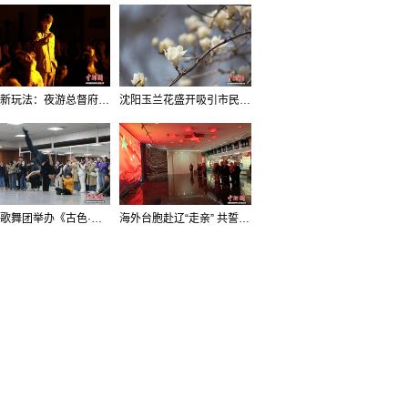
沈阳新玩法：夜游总督府，当一回“赴宴者”
沈阳玉兰花盛开吸引市民打卡
辽宁歌舞团举办《古色·国宝辽宁》排练开放日活动
海外台胞赴辽“走亲” 共誓“和平初心”