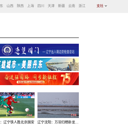
东
山西
陕西
上海
四川
天津
新疆
云南
浙江
支社
：辽宁铁人胜北京国安
辽宁沈阳：万羽归栖卧龙湖看群鸟齐飞