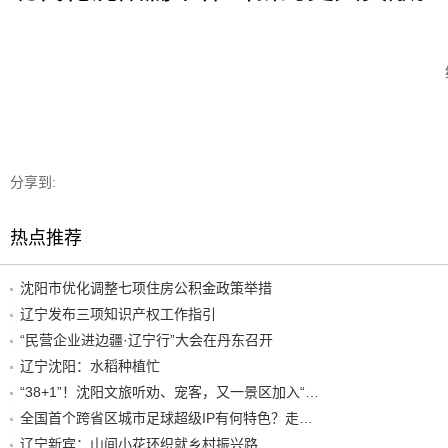
分享到:
热点推荐
沈阳市优化调整七项住房公积金政策举措
辽宁发布三项知识产权工作指引
“民营企业进边疆·辽宁行”大会在丹东召开
辽宁沈阳：水稻种植忙
“38+1”！沈阳文旅听劝、宠客，又一景区加入“东北超”优惠名单！
全国首个跨省区城市足球超级IP有何特色？走进沈阳现场去看看
辽宁新宾：山间小花环织就乡村振兴路