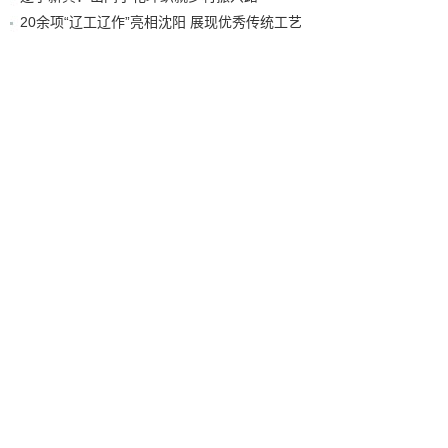
20余项“辽工辽作”亮相沈阳 展现优秀传统工艺