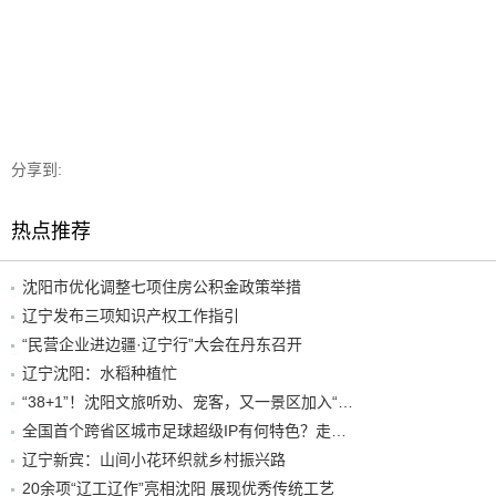
分享到:
热点推荐
沈阳市优化调整七项住房公积金政策举措
辽宁发布三项知识产权工作指引
“民营企业进边疆·辽宁行”大会在丹东召开
辽宁沈阳：水稻种植忙
“38+1”！沈阳文旅听劝、宠客，又一景区加入“东北超”优惠名单！
全国首个跨省区城市足球超级IP有何特色？走进沈阳现场去看看
辽宁新宾：山间小花环织就乡村振兴路
20余项“辽工辽作”亮相沈阳 展现优秀传统工艺