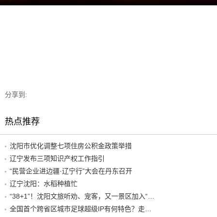
分享到:
热点推荐
沈阳市优化调整七项住房公积金政策举措
辽宁发布三项知识产权工作指引
“民营企业进边疆·辽宁行”大会在丹东召开
辽宁沈阳：水稻种植忙
“38+1”！沈阳文旅听劝、宠客，又一景区加入“东北超”优惠名单！
全国首个跨省区城市足球超级IP有何特色？走进沈阳现场去看看