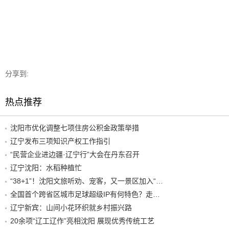
分享到:
热点推荐
沈阳市优化调整七项住房公积金政策举措
辽宁发布三项知识产权工作指引
“民营企业进边疆·辽宁行”大会在丹东召开
辽宁沈阳：水稻种植忙
“38+1”！沈阳文旅听劝、宠客，又一景区加入“东北超”优惠名单！
全国首个跨省区城市足球超级IP有何特色？走进沈阳现场去看看
辽宁新宾：山间小花环织就乡村振兴路
20余项“辽工辽作”亮相沈阳 展现优秀传统工艺