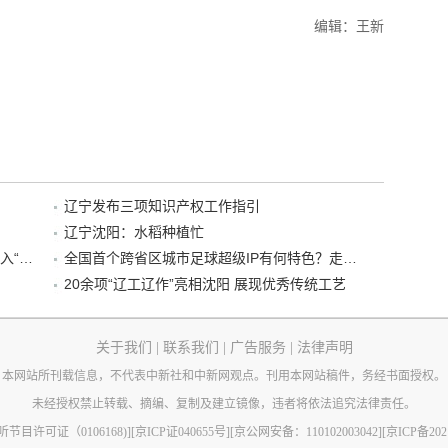
编辑：王新
辽宁发布三项知识产权工作指引
辽宁沈阳：水稻种植忙
“38+1”！沈阳文旅听劝、宠客，又一景区加入“东北超”优惠名单！
全国首个跨省区城市足球超级IP有何特色？走进沈阳现场去看看
20余项“辽工辽作”亮相沈阳 展现优秀传统工艺
关于我们
|
联系我们
|
广告服务
|
法律声明
本网站所刊载信息，不代表中新社和中新网观点。刊用本网站稿件，务经书面授权。
未经授权禁止转载、摘编、复制及建立镜像，违者将依法追究法律责任。
节目许可证（0106168)]
[京ICP证040655号]
[京公网安备：110102003042]
[京ICP备202