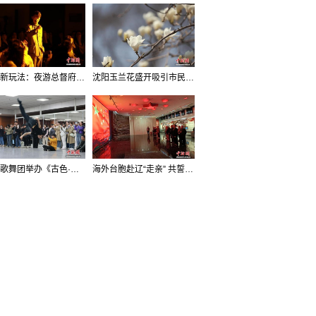
沈阳新玩法：夜游总督府，当一回“赴宴者”
沈阳玉兰花盛开吸引市民打卡
辽宁歌舞团举办《古色·国宝辽宁》排练开放日活动
海外台胞赴辽“走亲” 共誓“和平初心”