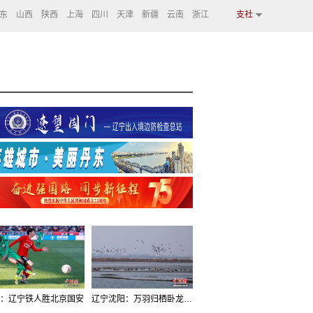
东
山西
陕西
上海
四川
天津
新疆
云南
浙江
支社
：辽宁铁人胜北京国安
辽宁沈阳：万羽归栖卧龙湖看群鸟齐飞