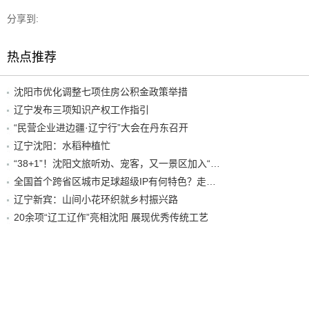
分享到:
热点推荐
沈阳市优化调整七项住房公积金政策举措
辽宁发布三项知识产权工作指引
“民营企业进边疆·辽宁行”大会在丹东召开
辽宁沈阳：水稻种植忙
“38+1”！沈阳文旅听劝、宠客，又一景区加入“东北超”优惠名单！
全国首个跨省区城市足球超级IP有何特色？走进沈阳现场去看看
辽宁新宾：山间小花环织就乡村振兴路
20余项“辽工辽作”亮相沈阳 展现优秀传统工艺