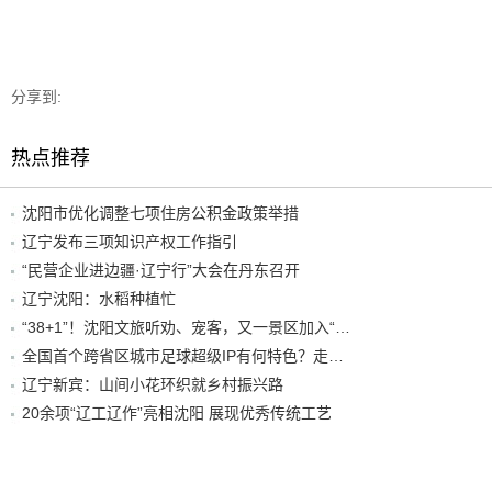
分享到:
热点推荐
沈阳市优化调整七项住房公积金政策举措
辽宁发布三项知识产权工作指引
“民营企业进边疆·辽宁行”大会在丹东召开
辽宁沈阳：水稻种植忙
“38+1”！沈阳文旅听劝、宠客，又一景区加入“东北超”优惠名单！
全国首个跨省区城市足球超级IP有何特色？走进沈阳现场去看看
辽宁新宾：山间小花环织就乡村振兴路
20余项“辽工辽作”亮相沈阳 展现优秀传统工艺