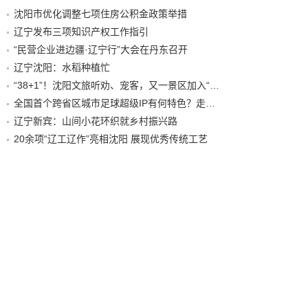
沈阳市优化调整七项住房公积金政策举措
辽宁发布三项知识产权工作指引
“民营企业进边疆·辽宁行”大会在丹东召开
辽宁沈阳：水稻种植忙
“38+1”！沈阳文旅听劝、宠客，又一景区加入“东北超”优惠名单！
全国首个跨省区城市足球超级IP有何特色？走进沈阳现场去看看
辽宁新宾：山间小花环织就乡村振兴路
20余项“辽工辽作”亮相沈阳 展现优秀传统工艺