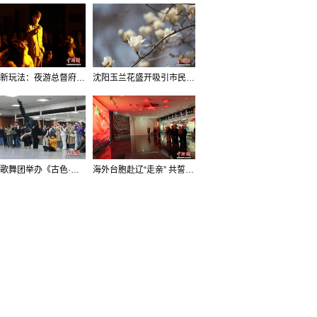
沈阳新玩法：夜游总督府，当一回“赴宴者”
沈阳玉兰花盛开吸引市民打卡
辽宁歌舞团举办《古色·国宝辽宁》排练开放日活动
海外台胞赴辽“走亲” 共誓“和平初心”