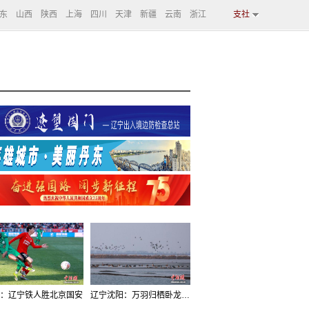
东
山西
陕西
上海
四川
天津
新疆
云南
浙江
支社
：辽宁铁人胜北京国安
辽宁沈阳：万羽归栖卧龙湖看群鸟齐飞