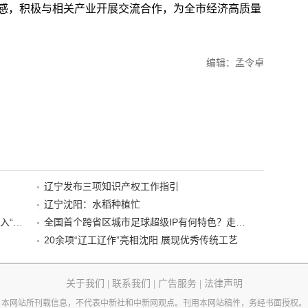
感，积极与相关产业开展交流合作，为全市经济高质量
编辑：孟令卓
辽宁发布三项知识产权工作指引
辽宁沈阳：水稻种植忙
“38+1”！沈阳文旅听劝、宠客，又一景区加入“东北超”优惠名单！
全国首个跨省区城市足球超级IP有何特色？走进沈阳现场去看看
20余项“辽工辽作”亮相沈阳 展现优秀传统工艺
关于我们
|
联系我们
|
广告服务
|
法律声明
本网站所刊载信息，不代表中新社和中新网观点。刊用本网站稿件，务经书面授权。