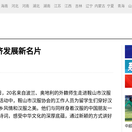
海南
河北
河南
湖北
湖南
江苏
江西
吉林
辽宁
内蒙古
宁夏
青海
山
济发展新名片
日，20名来自波兰、奥地利的外籍师生走进鞍山市汉服
活动中，鞍山市汉服协会的工作人员为留学生们穿好汉
乡风情和汉服之美。他们与同样身着汉服的中国朋友一
诗词，感受中华文化的深厚底蕴，通过新颖的方式讲好
中超