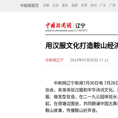
中新网首页
安徽
北京
重庆
福建
甘肃
贵州
广东
广西
用汉服文化打造鞍山经
中新网辽宁
2024年07月30日 17:12
中新网辽宁新闻7月30日电 7月26
协会，亲身体验汉服和中华诗词文化。
服、做发型妆造，在二一九公园体验水
起，在荷塘边围坐，共同朗诵中国古典
鞍山故事，传播鞍山好声音。