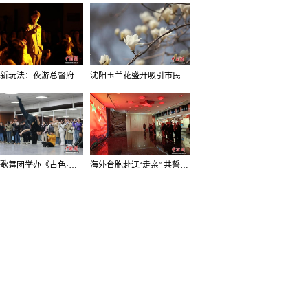
沈阳新玩法：夜游总督府，当一回“赴宴者”
沈阳玉兰花盛开吸引市民打卡
辽宁歌舞团举办《古色·国宝辽宁》排练开放日活动
海外台胞赴辽“走亲” 共誓“和平初心”