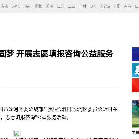
海南
河北
河南
湖北
湖南
江苏
江西
吉林
辽宁
内蒙古
宁夏
青海
山
圆梦 开展志愿填报咨询公益服务
阳市沈河区委统战部与民盟沈阳市沈河区委员会近日在
，志愿填报咨询”公益服务活动。
中超