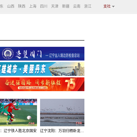
东
山西
陕西
上海
四川
天津
新疆
云南
浙江
支社
：辽宁铁人胜北京国安
辽宁沈阳：万羽归栖卧龙湖看群鸟齐飞