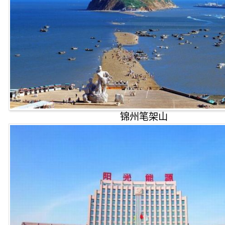
锦州笔架山