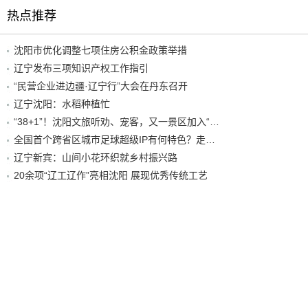
热点推荐
沈阳市优化调整七项住房公积金政策举措
辽宁发布三项知识产权工作指引
“民营企业进边疆·辽宁行”大会在丹东召开
辽宁沈阳：水稻种植忙
“38+1”！沈阳文旅听劝、宠客，又一景区加入“东北超”优惠名单！
全国首个跨省区城市足球超级IP有何特色？走进沈阳现场去看看
辽宁新宾：山间小花环织就乡村振兴路
20余项“辽工辽作”亮相沈阳 展现优秀传统工艺