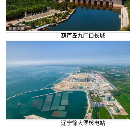
葫芦岛九门口长城
辽宁徐大堡核电站