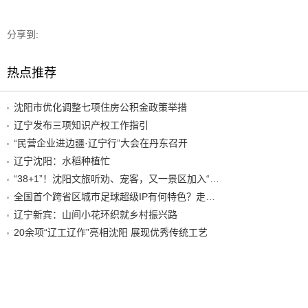
分享到:
热点推荐
沈阳市优化调整七项住房公积金政策举措
辽宁发布三项知识产权工作指引
“民营企业进边疆·辽宁行”大会在丹东召开
辽宁沈阳：水稻种植忙
“38+1”！沈阳文旅听劝、宠客，又一景区加入“东北超”优惠名单！
全国首个跨省区城市足球超级IP有何特色？走进沈阳现场去看看
辽宁新宾：山间小花环织就乡村振兴路
20余项“辽工辽作”亮相沈阳 展现优秀传统工艺