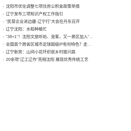
沈阳市优化调整七项住房公积金政策举措
辽宁发布三项知识产权工作指引
“民营企业进边疆·辽宁行”大会在丹东召开
辽宁沈阳：水稻种植忙
“38+1”！沈阳文旅听劝、宠客，又一景区加入“东北超”优惠名单！
全国首个跨省区城市足球超级IP有何特色？走进沈阳现场去看看
辽宁新宾：山间小花环织就乡村振兴路
20余项“辽工辽作”亮相沈阳 展现优秀传统工艺