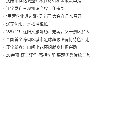
沈阳市优化调整七项住房公积金政策举措
辽宁发布三项知识产权工作指引
“民营企业进边疆·辽宁行”大会在丹东召开
辽宁沈阳：水稻种植忙
“38+1”！沈阳文旅听劝、宠客，又一景区加入“东北超”优惠名单！
全国首个跨省区城市足球超级IP有何特色？走进沈阳现场去看看
辽宁新宾：山间小花环织就乡村振兴路
20余项“辽工辽作”亮相沈阳 展现优秀传统工艺