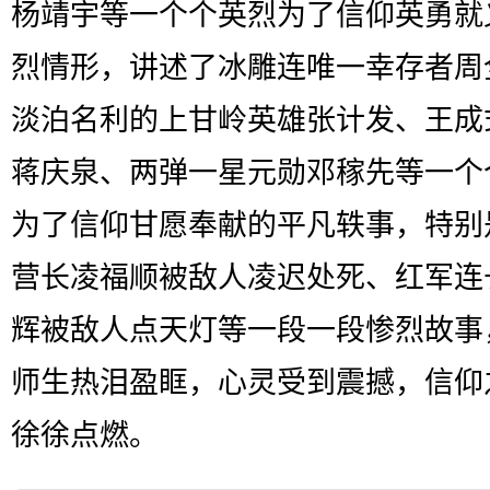
杨靖宇等一个个英烈为了信仰英勇就
烈情形，讲述了冰雕连唯一幸存者周
淡泊名利的上甘岭英雄张计发、王成
蒋庆泉、两弹一星元勋邓稼先等一个
为了信仰甘愿奉献的平凡轶事，特别
营长凌福顺被敌人凌迟处死、红军连
辉被敌人点天灯等一段一段惨烈故事
师生热泪盈眶，心灵受到震撼，信仰
徐徐点燃。