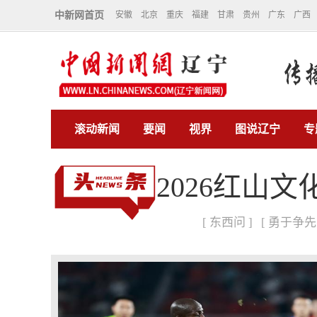
中新网首页
安徽
北京
重庆
福建
甘肃
贵州
广东
广西
滚动新闻
要闻
视界
图说辽宁
专
2026红山
[ 东西问 ]
[ 勇于争