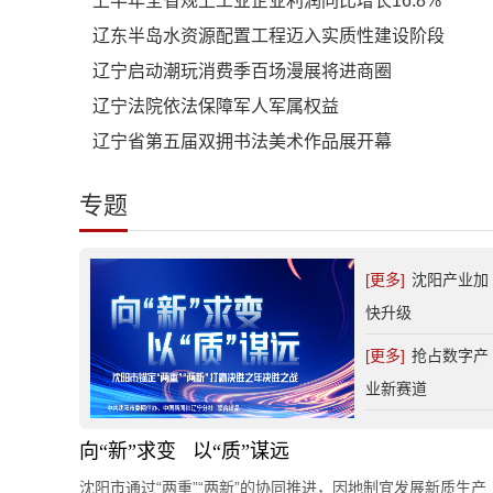
上半年全省规上工业企业利润同比增长16.8%
辽东半岛水资源配置工程迈入实质性建设阶段
辽宁启动潮玩消费季百场漫展将进商圈
辽宁法院依法保障军人军属权益
辽宁省第五届双拥书法美术作品展开幕
专题
[更多]
沈阳产业加
快升级
[更多]
抢占数字产
业新赛道
向“新”求变 以“质”谋远
沈阳市通过“两重”“两新”的协同推进，因地制宜发展新质生产