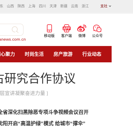
东
山西
陕西
上海
四川
天津
新疆
云南
浙江
支社
移动版
客户端
微博
公众号
news.com.cn
同心聚力
时尚生活
房产旅游
行业动态
考古研究合作协议
基层宣讲凝聚奋进力量 ]
全省深化扫黑除恶专项斗争视频会议召开
沈阳开启“高温护绿”模式 给城市“撑伞”