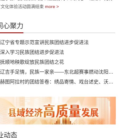
节文化体验活动圆满结束
more >
同心聚力
辽宁省专题示范宣讲民族团结进步促进法
深入学习民族团结进步促进法
抚顺地秧歌绽放民族团结之花
辽吉手足情，民族一家亲——东北超赛事燃动沈阳，谱写民族团结新篇章
赫图阿拉村的团结答卷：绣品寄情、戏台述史、沃野扎根
业动态