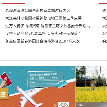
老虎滩海洋公园全面焕新暑期游玩内容
普
大连森林动物园夜探神秘动物王国第二季启幕
大
近万人徒步山海赛道 解锁普兰店文体旅融合新活力
大
辽宁不动产登记“动”真格 买房卖房“一天搞定”
张
普兰店区新春游园灯会接待游客21.87万人次
锦