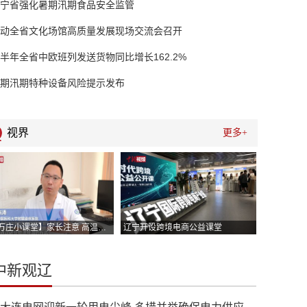
宁省强化暑期汛期食品安全监管
动全省文化场馆高质量发展现场交流会召开
半年全省中欧班列发送货物同比增长162.2%
期汛期特种设备风险提示发布
视界
更多+
【百万庄小课堂】家长注意 高温高湿持续笼罩一定关注小朋友别中暑
辽宁开设跨境电商公益课堂
中新观辽