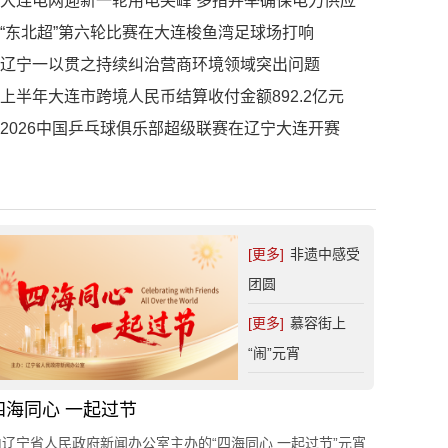
大连电网迎新一轮用电尖峰 多措并举确保电力供应
“东北超”第六轮比赛在大连梭鱼湾足球场打响
辽宁一以贯之持续纠治营商环境领域突出问题
上半年大连市跨境人民币结算收付金额892.2亿元
2026中国乒乓球俱乐部超级联赛在辽宁大连开赛
[更多]
非遗中感受
团圆
[更多]
慕容街上
“闹”元宵
四海同心 一起过节
由辽宁省人民政府新闻办公室主办的“四海同心 一起过节”元宵