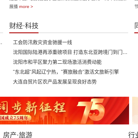
展播
more >
财经·科技
忆 用少年声音传递和平信念
工会防汛救灾资金驰援一线
沈阳国际陆港再添重磅项目 打造东北亚跨境门到门供应链平台
沈阳市和平区聚力第二现场激活消费动能
"东北超"风起辽宁热，"赛旅融合"激活文旅新引擎
大连自贸片区农产品发展呈现良好态势
房产·旅游
行