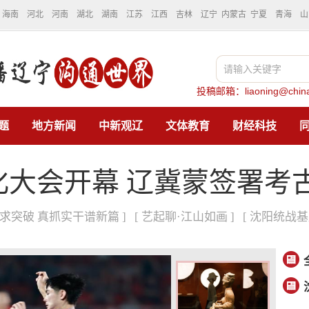
海南
河北
河南
湖北
湖南
江苏
江西
吉林
辽宁
内蒙古
宁夏
青海
山
投稿邮箱：liaoning@china
题
地方新闻
中新观辽
文体教育
财经科技
文化大会开幕 辽冀蒙签署
先求突破 真抓实干谱新篇 ]
[ 艺起聊·江山如画 ]
[ 沈阳统战