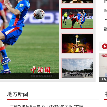
辽
推
上
暑
演
地方新闻