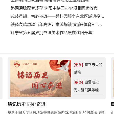
工博剧场首秀启幕 杂技演绎沈阳工业报国魂
路网通脉配套成型 沈阳中德园PPP项目圆满收官
戎装虽卸，初心不改——碧桂园服务东北区域退役军人“八一”特辑
铁骑轰鸣燃动百年高炉，本溪解锁“文旅+体育+工业IP”融合新范式
辽宁省第五届双拥书法美术作品展在沈阳开幕
[更多]
雪铁与火的
赋格
[更多]
白雪映火
光，镌刻英雄魂
铭记历史 同心奋进
纪念中国人民抗日战争暨世界反法西斯战争胜利80周年微视频