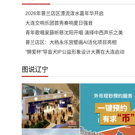
2026年普兰店区漂流泼水嘉年华开启
大连交响乐团首秀奏响夏日强音
青年歌唱家薛昕慈沈阳开唱 演绎中西声乐之美
普兰店区：大杨永乐宫壁画AI活化项目亮相
“狮爱杯”导盲犬IP公益形象设计大赛在大连启动
图说辽宁