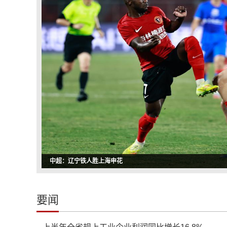
创新工业遗产实景演艺 沈阳杂技剧《启飞》在中国工业博物馆首
要闻