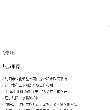
分享到:
热点推荐
沈阳市优化调整七项住房公积金政策举措
辽宁发布三项知识产权工作指引
“民营企业进边疆·辽宁行”大会在丹东召开
辽宁沈阳：水稻种植忙
“38+1”！沈阳文旅听劝、宠客，又一景区加入“东北超”优惠名单！