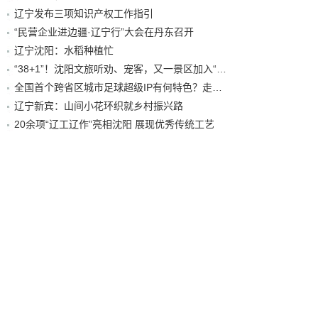
辽宁发布三项知识产权工作指引
“民营企业进边疆·辽宁行”大会在丹东召开
辽宁沈阳：水稻种植忙
“38+1”！沈阳文旅听劝、宠客，又一景区加入“东北超”优惠名单！
全国首个跨省区城市足球超级IP有何特色？走进沈阳现场去看看
辽宁新宾：山间小花环织就乡村振兴路
20余项“辽工辽作”亮相沈阳 展现优秀传统工艺