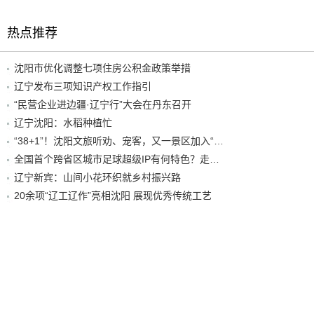
热点推荐
沈阳市优化调整七项住房公积金政策举措
辽宁发布三项知识产权工作指引
“民营企业进边疆·辽宁行”大会在丹东召开
辽宁沈阳：水稻种植忙
“38+1”！沈阳文旅听劝、宠客，又一景区加入“东北超”优惠名单！
全国首个跨省区城市足球超级IP有何特色？走进沈阳现场去看看
辽宁新宾：山间小花环织就乡村振兴路
20余项“辽工辽作”亮相沈阳 展现优秀传统工艺