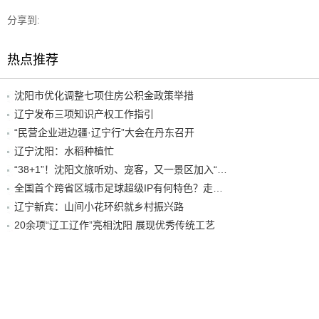
分享到:
热点推荐
沈阳市优化调整七项住房公积金政策举措
辽宁发布三项知识产权工作指引
“民营企业进边疆·辽宁行”大会在丹东召开
辽宁沈阳：水稻种植忙
“38+1”！沈阳文旅听劝、宠客，又一景区加入“东北超”优惠名单！
全国首个跨省区城市足球超级IP有何特色？走进沈阳现场去看看
辽宁新宾：山间小花环织就乡村振兴路
20余项“辽工辽作”亮相沈阳 展现优秀传统工艺