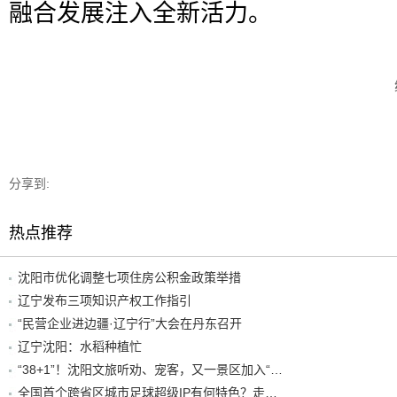
融合发展注入全新活力。
分享到:
热点推荐
沈阳市优化调整七项住房公积金政策举措
辽宁发布三项知识产权工作指引
“民营企业进边疆·辽宁行”大会在丹东召开
辽宁沈阳：水稻种植忙
“38+1”！沈阳文旅听劝、宠客，又一景区加入“东北超”优惠名单！
全国首个跨省区城市足球超级IP有何特色？走进沈阳现场去看看