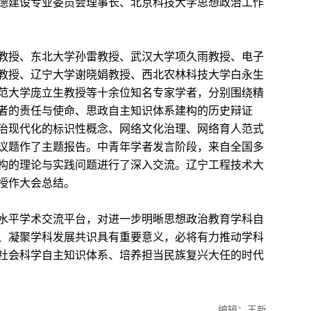
德建设专业委员会理事长、北京科技大学思想政治工作
授、东北大学孙雷教授、武汉大学项久雨教授、电子
教授、辽宁大学谢晓娟教授、西北农林科技大学白永生
范大学庞立生教授等十余位知名专家学者，分别围绕精
者的责任与使命、思政自主知识体系建构的历史辩证
治现代化的标识性概念、网络文化治理、网络育人范式
议题作了主题报告。中青年学者发言阶段，来自全国多
构的理论与实践问题进行了深入交流。辽宁工程技术大
授作大会总结。
平学术交流平台，对进一步明晰思想政治教育学科自
、凝聚学科发展共识具有重要意义，必将有力推动学科
社会科学自主知识体系、培养担当民族复兴大任的时代
编辑：王新