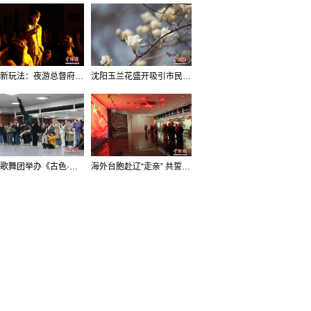
沈阳新玩法：夜游总督府，当一回“赴宴者”
沈阳玉兰花盛开吸引市民打卡
辽宁歌舞团举办《古色·国宝辽宁》排练开放日活动
海外台胞赴辽“走亲” 共誓“和平初心”