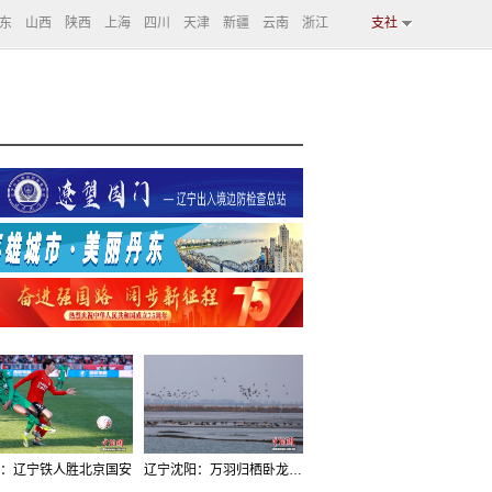
东
山西
陕西
上海
四川
天津
新疆
云南
浙江
支社
：辽宁铁人胜北京国安
辽宁沈阳：万羽归栖卧龙湖看群鸟齐飞