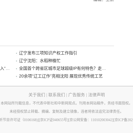
辽宁发布三项知识产权工作指引
辽宁沈阳：水稻种植忙
“38+1”！沈阳文旅听劝、宠客，又一景区加入“东北超”优惠名单！
全国首个跨省区城市足球超级IP有何特色？走进沈阳现场去看看
20余项“辽工辽作”亮相沈阳 展现优秀传统工艺
关于我们
|
联系我们
|
广告服务
|
法律声明
本网站所刊载信息，不代表中新社和中新网观点。刊用本网站稿件，务经书面授权。
未经授权禁止转载、摘编、复制及建立镜像，违者将依法追究法律责任。
节目许可证（0106168)]
[京ICP证040655号]
[京公网安备：110102003042]
[京ICP备202