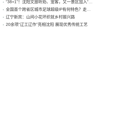
“38+1”！沈阳文旅听劝、宠客，又一景区加入“东北超”优惠名单！
全国首个跨省区城市足球超级IP有何特色？走进沈阳现场去看看
辽宁新宾：山间小花环织就乡村振兴路
20余项“辽工辽作”亮相沈阳 展现优秀传统工艺