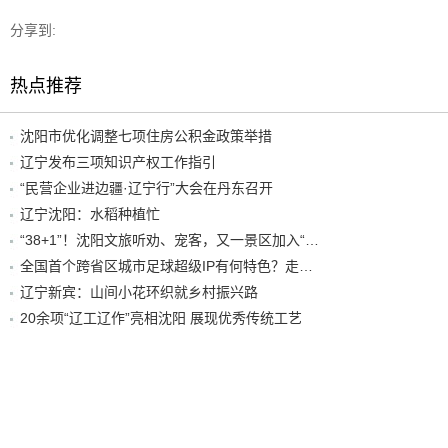
分享到:
热点推荐
沈阳市优化调整七项住房公积金政策举措
辽宁发布三项知识产权工作指引
“民营企业进边疆·辽宁行”大会在丹东召开
辽宁沈阳：水稻种植忙
“38+1”！沈阳文旅听劝、宠客，又一景区加入“东北超”优惠名单！
全国首个跨省区城市足球超级IP有何特色？走进沈阳现场去看看
辽宁新宾：山间小花环织就乡村振兴路
20余项“辽工辽作”亮相沈阳 展现优秀传统工艺