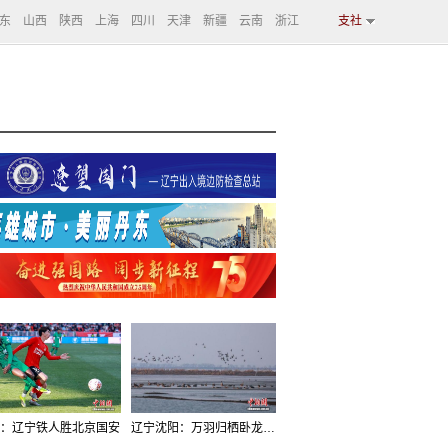
东
山西
陕西
上海
四川
天津
新疆
云南
浙江
支社
：辽宁铁人胜北京国安
辽宁沈阳：万羽归栖卧龙湖看群鸟齐飞