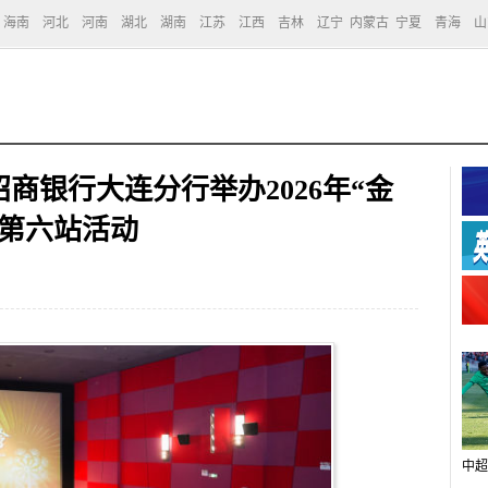
海南
河北
河南
湖北
湖南
江苏
江西
吉林
辽宁
内蒙古
宁夏
青海
山
商银行大连分行举办2026年“金
讲第六站活动
中超