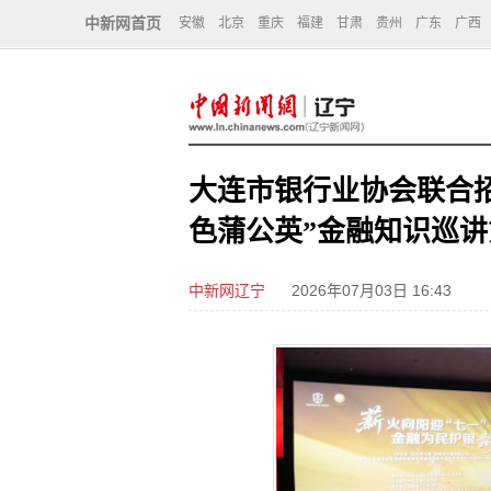
中新网首页
安徽
北京
重庆
福建
甘肃
贵州
广东
广西
大连市银行业协会联合招
色蒲公英”金融知识巡
中新网辽宁
2026年07月03日 16:43