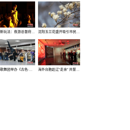
沈阳新玩法：夜游总督府，当一回“赴宴者”
沈阳玉兰花盛开吸引市民打卡
辽宁歌舞团举办《古色·国宝辽宁》排练开放日活动
海外台胞赴辽“走亲” 共誓“和平初心”