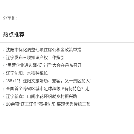
分享到:
热点推荐
沈阳市优化调整七项住房公积金政策举措
辽宁发布三项知识产权工作指引
“民营企业进边疆·辽宁行”大会在丹东召开
辽宁沈阳：水稻种植忙
“38+1”！沈阳文旅听劝、宠客，又一景区加入“东北超”优惠名单！
全国首个跨省区城市足球超级IP有何特色？走进沈阳现场去看看
辽宁新宾：山间小花环织就乡村振兴路
20余项“辽工辽作”亮相沈阳 展现优秀传统工艺