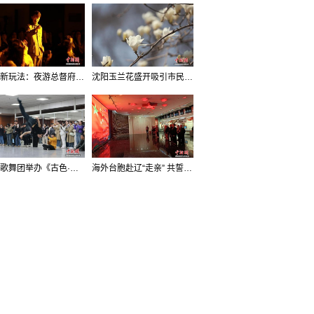
沈阳新玩法：夜游总督府，当一回“赴宴者”
沈阳玉兰花盛开吸引市民打卡
辽宁歌舞团举办《古色·国宝辽宁》排练开放日活动
海外台胞赴辽“走亲” 共誓“和平初心”