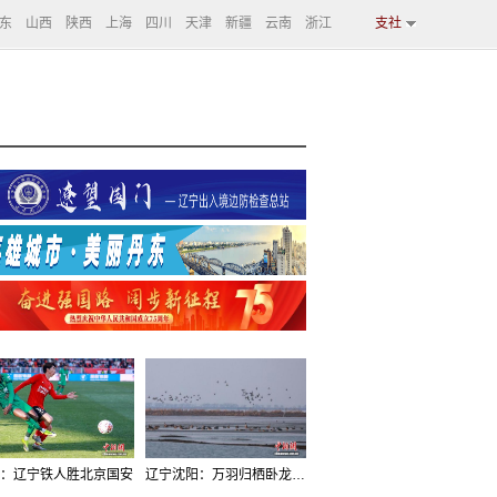
东
山西
陕西
上海
四川
天津
新疆
云南
浙江
支社
：辽宁铁人胜北京国安
辽宁沈阳：万羽归栖卧龙湖看群鸟齐飞