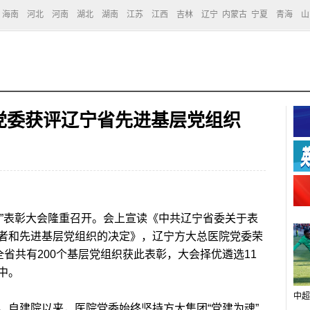
海南
河北
河南
湖北
湖南
江苏
江西
吉林
辽宁
内蒙古
宁夏
青海
山
党委获评辽宁省先进基层党组织
先”表彰大会隆重召开。会上宣读《中共辽宁省委关于表
者和先进基层党组织的决定》，辽宁方大总医院党委荣
全省共有200个基层党组织获此表彰，大会择优遴选11
中。
中超
自建院以来，医院党委始终坚持方大集团“党建为魂”