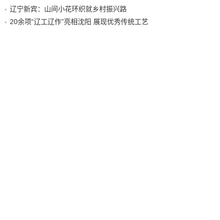
辽宁新宾：山间小花环织就乡村振兴路
20余项“辽工辽作”亮相沈阳 展现优秀传统工艺