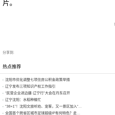
片。
分享到:
热点推荐
沈阳市优化调整七项住房公积金政策举措
辽宁发布三项知识产权工作指引
“民营企业进边疆·辽宁行”大会在丹东召开
辽宁沈阳：水稻种植忙
“38+1”！沈阳文旅听劝、宠客，又一景区加入“东北超”优惠名单！
全国首个跨省区城市足球超级IP有何特色？走进沈阳现场去看看