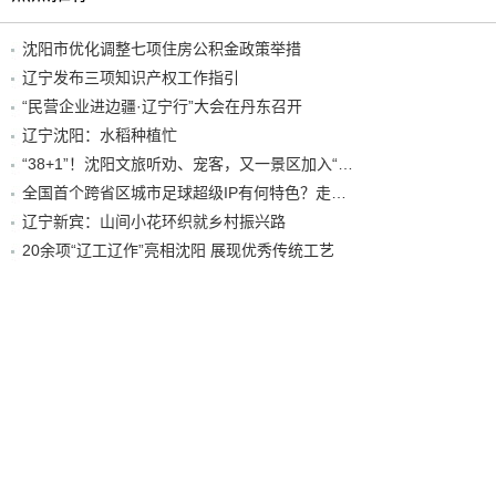
沈阳市优化调整七项住房公积金政策举措
辽宁发布三项知识产权工作指引
“民营企业进边疆·辽宁行”大会在丹东召开
辽宁沈阳：水稻种植忙
“38+1”！沈阳文旅听劝、宠客，又一景区加入“东北超”优惠名单！
全国首个跨省区城市足球超级IP有何特色？走进沈阳现场去看看
辽宁新宾：山间小花环织就乡村振兴路
20余项“辽工辽作”亮相沈阳 展现优秀传统工艺