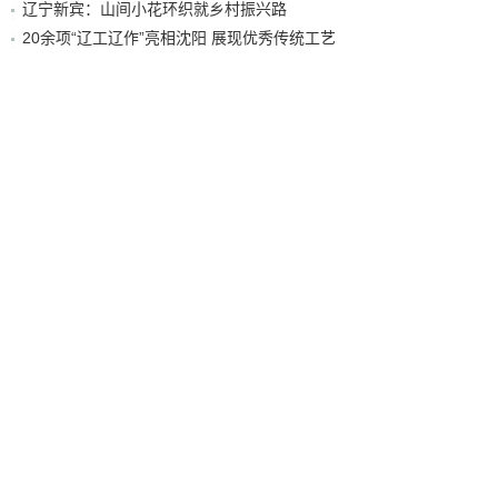
辽宁新宾：山间小花环织就乡村振兴路
20余项“辽工辽作”亮相沈阳 展现优秀传统工艺