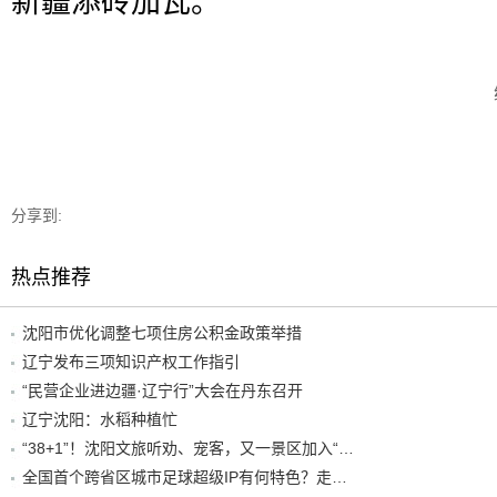
新疆添砖加瓦。
分享到:
热点推荐
沈阳市优化调整七项住房公积金政策举措
辽宁发布三项知识产权工作指引
“民营企业进边疆·辽宁行”大会在丹东召开
辽宁沈阳：水稻种植忙
“38+1”！沈阳文旅听劝、宠客，又一景区加入“东北超”优惠名单！
全国首个跨省区城市足球超级IP有何特色？走进沈阳现场去看看