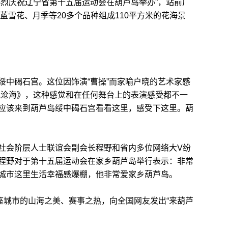
热烈庆祝辽宁省第十五届运动会在葫芦岛举办”，站前广
、蓝雪花、月季等20多个品种组成110平方米的花海景
中碣石宫。这位因饰演“曹操”而家喻户晓的艺术家感
观沧海》，这种感觉和在任何舞台上的表演感受都不一
应该来到葫芦岛绥中碣石宫看看这里，感受下这里。葫
会阶层人士联谊会副会长程野和省内多位网络大V纷
程野对于第十五届运动会在家乡葫芦岛举行表示：非常
城市这里生活幸福感爆棚，他非常爱家乡葫芦岛。
城市的山海之美、赛事之热，向全国网友发出“来葫芦