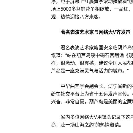
净，电子屏幕上红底黄字滚动播放着“
场上5000多盆鲜花争相绽放，一品红
观，热情迎接八方来客。
著名表演艺术家与网络大V齐发声
著名表演艺术家鲍国安亲临葫芦岛绥
慨道：“站在葫芦岛绥中碣石宫朗诵《
样，很激动、很震撼，建议全国人民都
芦岛是一座充满灵气与活力的城市。”
中华曲艺学会副会长、辽宁省新的社
纷在社交平台上为省十五运发声宣传。
兴奋、非常自豪，葫芦岛是美丽的宝藏
省内多位网络大V用镜头记录下这座
岛，赴一场山海之约”的热情邀请。