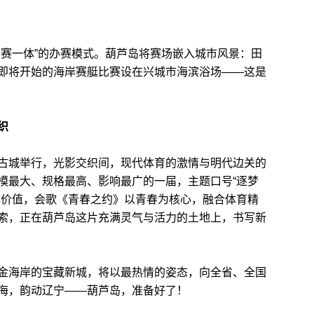
赛一体”的办赛模式。葫芦岛将赛场嵌入城市风景：田
即将开始的海岸赛艇比赛设在兴城市海滨浴场——这是
织
城举行，光影交织间，现代体育的激情与明代边关的
模最大、规格最高、影响最广的一届，主题口号“逐梦
心价值，会歌《青春之约》以青春为核心，融合体育精
索，正在葫芦岛这片充满灵气与活力的土地上，书写新
海岸的宝藏新城，将以最热情的姿态，向全省、全国
海，韵动辽宁——葫芦岛，准备好了！