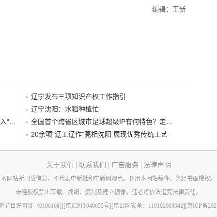
编辑：王新
辽宁发布三项知识产权工作指引
辽宁沈阳：水稻种植忙
“38+1”！沈阳文旅听劝、宠客，又一景区加入“东北超”优惠名单！
全国首个跨省区城市足球超级IP有何特色？走进沈阳现场去看看
20余项“辽工辽作”亮相沈阳 展现优秀传统工艺
关于我们
|
联系我们
|
广告服务
|
法律声明
本网站所刊载信息，不代表中新社和中新网观点。刊用本网站稿件，务经书面授权。
未经授权禁止转载、摘编、复制及建立镜像，违者将依法追究法律责任。
节目许可证（0106168)]
[京ICP证040655号]
[京公网安备：110102003042]
[京ICP备202