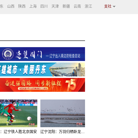
东
山西
陕西
上海
四川
天津
新疆
云南
浙江
支社
：辽宁铁人胜北京国安
辽宁沈阳：万羽归栖卧龙湖看群鸟齐飞