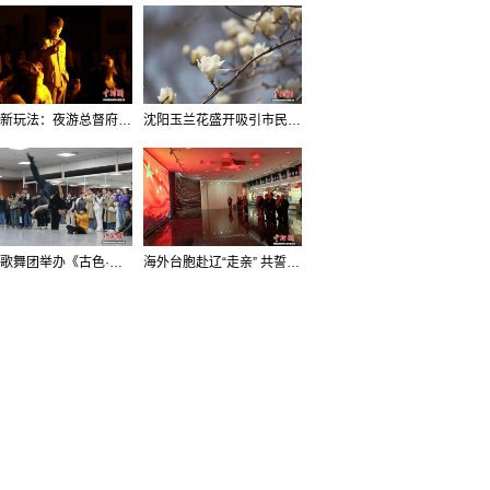
沈阳新玩法：夜游总督府，当一回“赴宴者”
沈阳玉兰花盛开吸引市民打卡
辽宁歌舞团举办《古色·国宝辽宁》排练开放日活动
海外台胞赴辽“走亲” 共誓“和平初心”