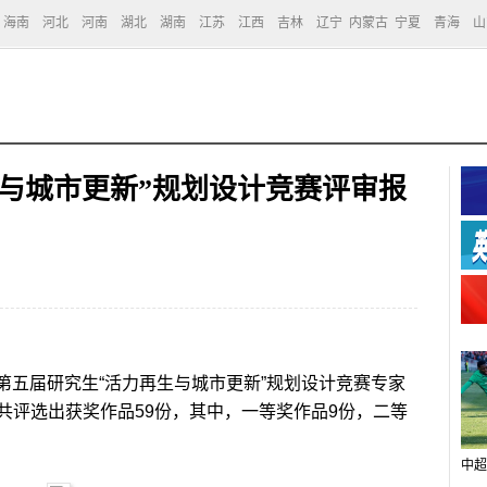
海南
河北
河南
湖北
湖南
江苏
江西
吉林
辽宁
内蒙古
宁夏
青海
山
与城市更新”规划设计竞赛评审报
第五届研究生“活力再生与城市更新”规划设计竞赛专家
共评选出获奖作品59份，其中，一等奖作品9份，二等
中超