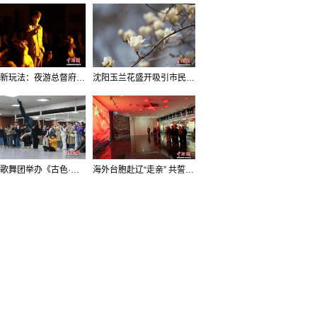
沈阳新玩法：夜游总督府，当一回“赴宴者”
沈阳玉兰花盛开吸引市民打卡
辽宁歌舞团举办《古色·国宝辽宁》排练开放日活动
海外台胞赴辽“走亲” 共誓“和平初心”