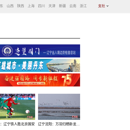
东
山西
陕西
上海
四川
天津
新疆
云南
浙江
支社
：辽宁铁人胜北京国安
辽宁沈阳：万羽归栖卧龙湖看群鸟齐飞