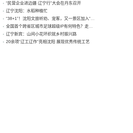
“民营企业进边疆·辽宁行”大会在丹东召开
辽宁沈阳：水稻种植忙
“38+1”！沈阳文旅听劝、宠客，又一景区加入“东北超”优惠名单！
全国首个跨省区城市足球超级IP有何特色？走进沈阳现场去看看
辽宁新宾：山间小花环织就乡村振兴路
20余项“辽工辽作”亮相沈阳 展现优秀传统工艺