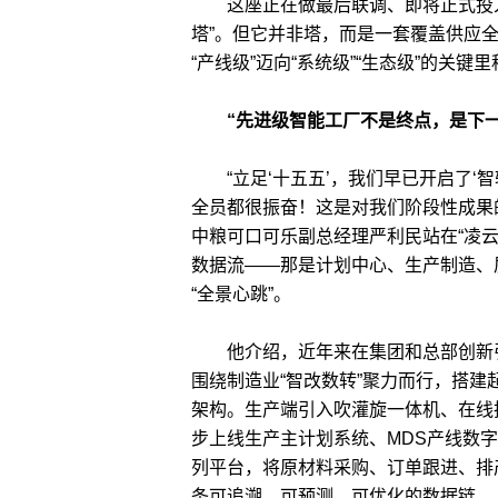
这座正在做最后联调、即将正式投入
塔”。但它并非塔，而是一套覆盖供应
“产线级”迈向“系统级”“生态级”的关键
“先进级智能工厂不是终点，是下
“立足‘十五五’，我们早已开启了‘
全员都很振奋！这是对我们阶段性成果
中粮可口可乐副总经理严利民站在“凌
数据流——那是计划中心、生产制造、
“全景心跳”。
他介绍，近年来在集团和总部创新引
围绕制造业“智改数转”聚力而行，搭
架构。生产端引入吹灌旋一体机、在线
步上线生产主计划系统、MDS产线数字
列平台，将原材料采购、订单跟进、排
条可追溯、可预测、可优化的数据链。