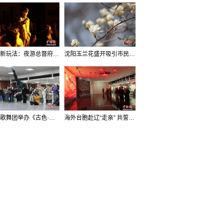
沈阳新玩法：夜游总督府，当一回“赴宴者”
沈阳玉兰花盛开吸引市民打卡
辽宁歌舞团举办《古色·国宝辽宁》排练开放日活动
海外台胞赴辽“走亲” 共誓“和平初心”