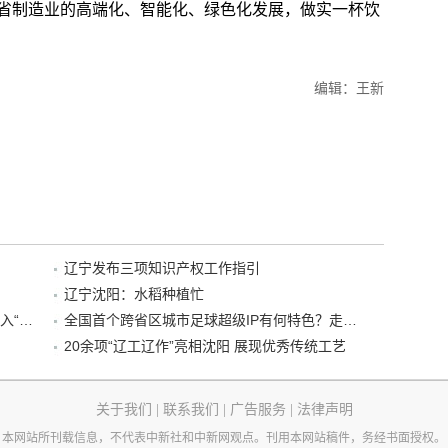
省制造业的高端化、智能化、绿色化发展，做实一杯饮
编辑：王新
辽宁发布三项知识产权工作指引
辽宁沈阳：水稻种植忙
“38+1”！沈阳文旅听劝、宠客，又一景区加入“东北超”优惠名单！
全国首个跨省区城市足球超级IP有何特色？走进沈阳现场去看看
20余项“辽工辽作”亮相沈阳 展现优秀传统工艺
关于我们
|
联系我们
|
广告服务
|
法律声明
本网站所刊载信息，不代表中新社和中新网观点。刊用本网站稿件，务经书面授权。