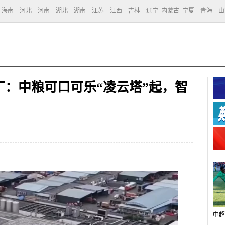
海南
河北
河南
湖北
湖南
江苏
江西
吉林
辽宁
内蒙古
宁夏
青海
山
：中粮可口可乐“凌云塔”起，智
中超