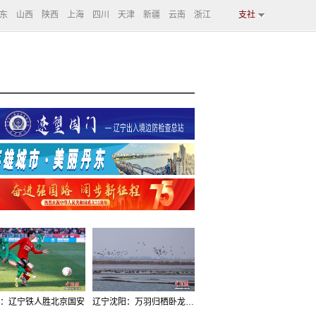
东
山西
陕西
上海
四川
天津
新疆
云南
浙江
支社
：辽宁铁人胜北京国安
辽宁沈阳：万羽归栖卧龙湖看群鸟齐飞