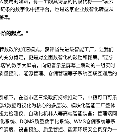
使用的建筑，有一个颇具诗意的内设代称——“凌云
全链条的数字化中控平台，也是这家企业数智化转型从
里程碑。
一阶的起点。”
智转数改’的加速模式。获评省先进级智能工厂，让我们
的充分肯定，更是对全面数智化的鼓励和鞭策。”辽宁
云塔”的数字大屏前，向记者示意屏幕上跳动的一组实时
质量控制、能源管理、仓储管理等子系统互联互通后的
领下，在省市区三级政府持续推动下，中粮可口可乐
建起以数据可视化为核心的多层次、模块化智能工厂整体
扭力检测仪、自动化机器人等高端智能装备；管理端同
化系统、DQMS质量数字化系统、WMS仓储系统等系
产调度、设备预维、质量管控、能源环境安全贯穿为一