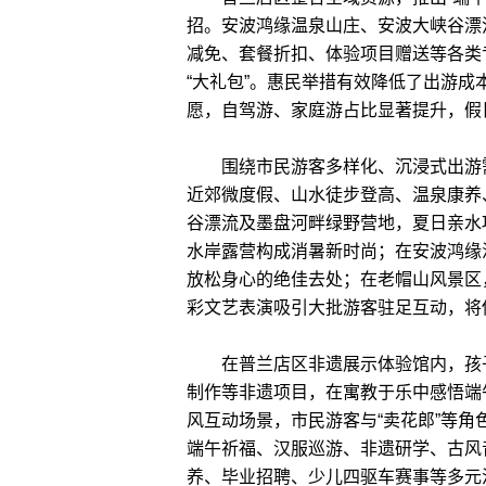
招。安波鸿缘温泉山庄、安波大峡谷漂
减免、套餐折扣、体验项目赠送等各类
“大礼包”。惠民举措有效降低了出游
愿，自驾游、家庭游占比显著提升，假
围绕市民游客多样化、沉浸式出游需
近郊微度假、山水徒步登高、温泉康养
谷漂流及墨盘河畔绿野营地，夏日亲水
水岸露营构成消暑新时尚；在安波鸿缘
放松身心的绝佳去处；在老帽山风景区
彩文艺表演吸引大批游客驻足互动，将
在普兰店区非遗展示体验馆内，孩子
制作等非遗项目，在寓教于乐中感悟端
风互动场景，市民游客与“卖花郎”等
端午祈福、汉服巡游、非遗研学、古风
养、毕业招聘、少儿四驱车赛事等多元