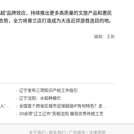
超”品牌效应，持续推出更多高质量的文旅产品和惠民
态势，全力将普兰店打造成为大连近郊游首选目的地。
编辑：王新
辽宁发布三项知识产权工作指引
辽宁沈阳：水稻种植忙
“38+1”！沈阳文旅听劝、宠客，又一景区加入“东北超”优惠名单！
全国首个跨省区城市足球超级IP有何特色？走进沈阳现场去看看
20余项“辽工辽作”亮相沈阳 展现优秀传统工艺
关于我们
|
联系我们
|
广告服务
|
法律声明