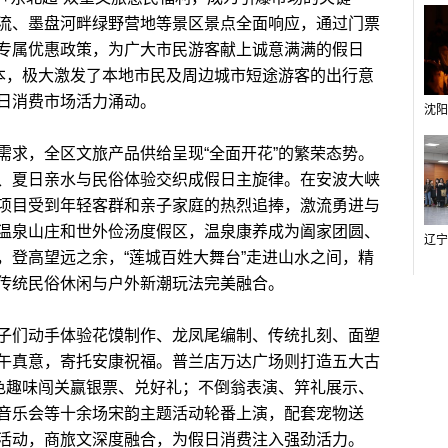
流、墨盘河畔绿野营地等景区景点全面响应，通过门票
专属优惠政策，为广大市民游客献上诚意满满的假日
成本，极大激发了本地市民及周边城市短途游客的出行意
日消费市场活力涌动。
求，全区文旅产品供给呈现“全面开花”的繁荣态势。
、夏日亲水与民俗体验交织成假日主旋律。在安波大峡
项目受到年轻客群和亲子家庭的热烈追捧，激流勇进与
温泉山庄和世外俭汤度假区，温泉康养成为阖家团圆、
，登高望远之余，“莲城百姓大舞台”走进山水之间，精
传统民俗休闲与户外新潮玩法完美融合。
们动手体验花馍制作、龙凤尾编制、传统扎刻、面塑
午真意，寄托安康祝福。普兰店万达广场则打造五大古
角色趣味闯关赢银票、兑好礼；不倒翁表演、笄礼展示、
音乐会等十余场宋韵主题活动轮番上演，配套宠物送
活动，商旅文深度融合，为假日消费注入强劲活力。