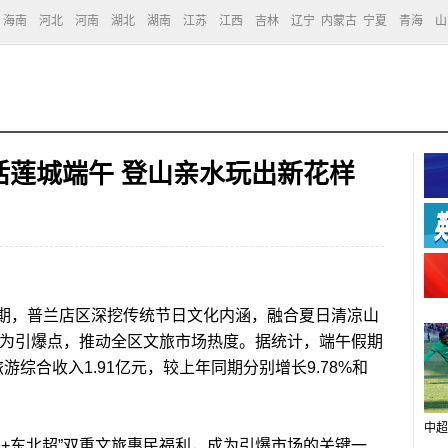
海南
河北
河南
湖北
湖南
江苏
江西
吉林
辽宁
内蒙古
宁夏
青海
山
活莲城端午 登山亲水玩出新花样
期，普兰店区深挖传统节日文化内涵，融合夏日清凉山
利为引爆点，推动全区文旅市场热度。据统计，端午假期
游综合收入1.91亿元，较上年同期分别增长9.78%和
中超
东北超”双重文旅惠民福利，成为引爆市场的关键一