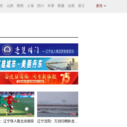
东
山西
陕西
上海
四川
天津
新疆
云南
浙江
支社
：辽宁铁人胜北京国安
辽宁沈阳：万羽归栖卧龙湖看群鸟齐飞