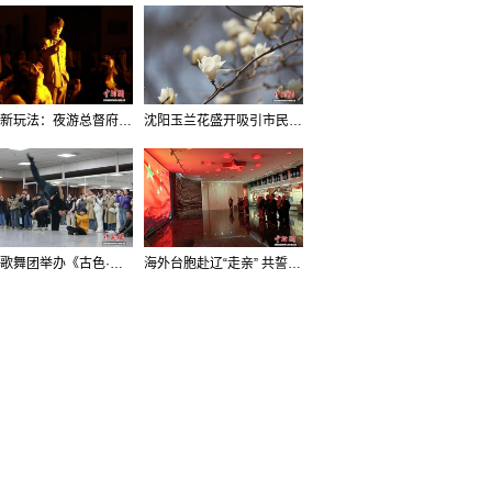
沈阳新玩法：夜游总督府，当一回“赴宴者”
沈阳玉兰花盛开吸引市民打卡
辽宁歌舞团举办《古色·国宝辽宁》排练开放日活动
海外台胞赴辽“走亲” 共誓“和平初心”