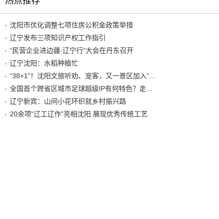
热点推荐
沈阳市优化调整七项住房公积金政策举措
辽宁发布三项知识产权工作指引
“民营企业进边疆·辽宁行”大会在丹东召开
辽宁沈阳：水稻种植忙
“38+1”！沈阳文旅听劝、宠客，又一景区加入“东北超”优惠名单！
全国首个跨省区城市足球超级IP有何特色？走进沈阳现场去看看
辽宁新宾：山间小花环织就乡村振兴路
20余项“辽工辽作”亮相沈阳 展现优秀传统工艺