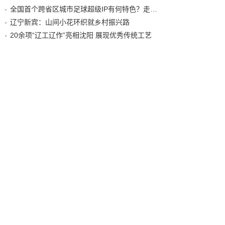
全国首个跨省区城市足球超级IP有何特色？走进沈阳现场去看看
辽宁新宾：山间小花环织就乡村振兴路
20余项“辽工辽作”亮相沈阳 展现优秀传统工艺