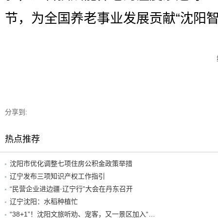
节，为全国养老事业发展贡献“沈阳智
分享到:
热点推荐
沈阳市优化调整七项住房公积金政策举措
辽宁发布三项知识产权工作指引
“民营企业进边疆·辽宁行”大会在丹东召开
辽宁沈阳：水稻种植忙
“38+1”！沈阳文旅听劝、宠客，又一景区加入“东北超”优惠名单！