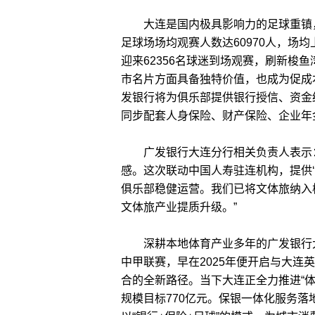
大连是国内极具影响力的足球重镇，
足球场场均观赛人数达60970人，场均
迎来62356名球迷到场观赛，刷新梭
市名片方面具备独特价值，也成为促成
发银行将为俱乐部提供银行授信、资金
同步配套人身保险、财产保险、企业年
广发银行大连分行相关负责人表示：“
感。这次联动中国人寿驻连机构，提供‘
俱乐部稳健运营。我们已将文体旅纳入
文体旅产业提质升级。”
深耕本地体育产业多年的广发银行大
中甲联赛，早在2025年便开启与大
合的全新路径。当下大连正全力推进“体育
规模目标770亿元。保银一体化服务