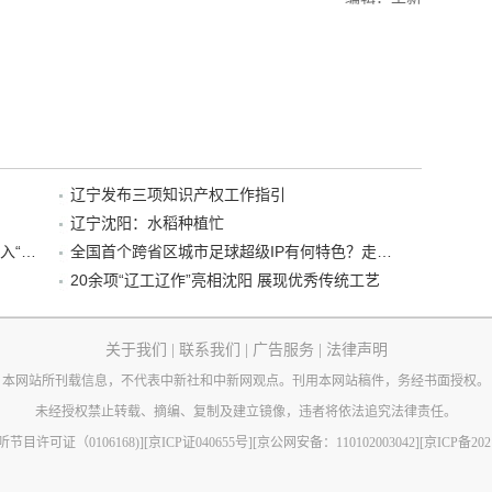
辽宁发布三项知识产权工作指引
辽宁沈阳：水稻种植忙
“38+1”！沈阳文旅听劝、宠客，又一景区加入“东北超”优惠名单！
全国首个跨省区城市足球超级IP有何特色？走进沈阳现场去看看
20余项“辽工辽作”亮相沈阳 展现优秀传统工艺
关于我们
|
联系我们
|
广告服务
|
法律声明
本网站所刊载信息，不代表中新社和中新网观点。刊用本网站稿件，务经书面授权。
未经授权禁止转载、摘编、复制及建立镜像，违者将依法追究法律责任。
节目许可证（0106168)]
[京ICP证040655号]
[京公网安备：110102003042]
[京ICP备202