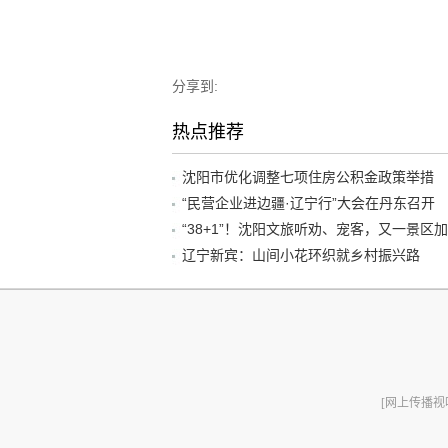
分享到:
热点推荐
沈阳市优化调整七项住房公积金政策举措
“民营企业进边疆·辽宁行”大会在丹东召开
辽宁新宾：山间小花环织就乡村振兴路
[网上传播视听