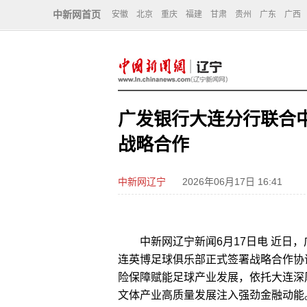
中新网首页
安徽
北京
重庆
福建
甘肃
贵州
广东
广西
广发银行大连分行联合
战略合作
中新网辽宁
2026年06月17日 16:41
中新网辽宁新闻6月17日电 近日，
连英博足球俱乐部正式签署战略合作协
险保障赋能足球产业发展，依托大连深
文体产业高质量发展注入强劲金融动能