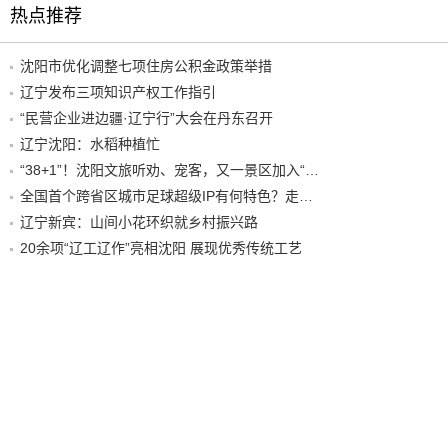
热点推荐
沈阳市优化调整七项住房公积金政策举措
辽宁发布三项知识产权工作指引
“民营企业进边疆·辽宁行”大会在丹东召开
辽宁沈阳：水稻种植忙
“38+1”！沈阳文旅听劝、宠客，又一景区加入“东北超”优惠名单！
全国首个跨省区城市足球超级IP有何特色？走进沈阳现场去看看
辽宁新宾：山间小花环织就乡村振兴路
20余项“辽工辽作”亮相沈阳 展现优秀传统工艺