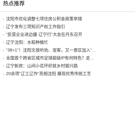
热点推荐
沈阳市优化调整七项住房公积金政策举措
辽宁发布三项知识产权工作指引
“民营企业进边疆·辽宁行”大会在丹东召开
辽宁沈阳：水稻种植忙
“38+1”！沈阳文旅听劝、宠客，又一景区加入“东北超”优惠名单！
全国首个跨省区城市足球超级IP有何特色？走进沈阳现场去看看
辽宁新宾：山间小花环织就乡村振兴路
20余项“辽工辽作”亮相沈阳 展现优秀传统工艺