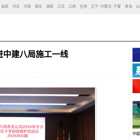
海南
河北
河南
湖北
湖南
江苏
江西
吉林
辽宁
内蒙古
宁夏
青海
山
进中建八局施工一线
中超