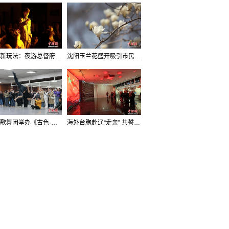
沈阳新玩法：夜游总督府，当一回“赴宴者”
沈阳玉兰花盛开吸引市民打卡
辽宁歌舞团举办《古色·国宝辽宁》排练开放日活动
海外台胞赴辽“走亲” 共誓“和平初心”