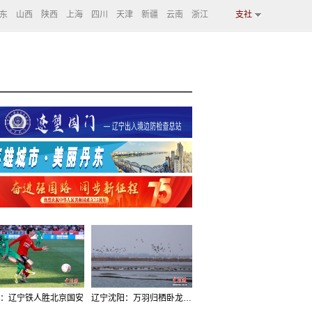
东
山西
陕西
上海
四川
天津
新疆
云南
浙江
支社
：辽宁铁人胜北京国安
辽宁沈阳：万羽归栖卧龙湖看群鸟齐飞