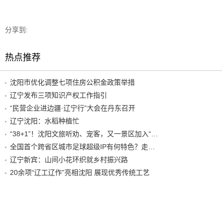
分享到:
热点推荐
沈阳市优化调整七项住房公积金政策举措
辽宁发布三项知识产权工作指引
“民营企业进边疆·辽宁行”大会在丹东召开
辽宁沈阳：水稻种植忙
“38+1”！沈阳文旅听劝、宠客，又一景区加入“东北超”优惠名单！
全国首个跨省区城市足球超级IP有何特色？走进沈阳现场去看看
辽宁新宾：山间小花环织就乡村振兴路
20余项“辽工辽作”亮相沈阳 展现优秀传统工艺