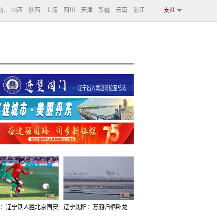
东
山西
陕西
上海
四川
天津
新疆
云南
浙江
支社
：辽宁铁人胜北京国安
辽宁沈阳：万羽归栖卧龙湖看群鸟齐飞