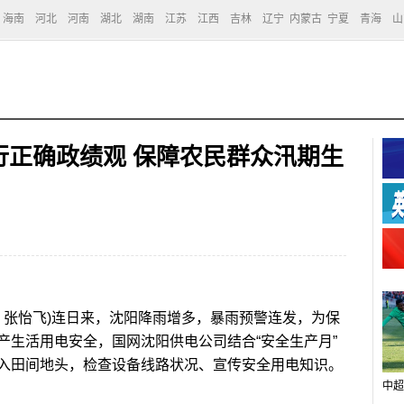
海南
河北
河南
湖北
湖南
江苏
江西
吉林
辽宁
内蒙古
宁夏
青海
山
行正确政绩观 保障农民群众汛期生
 张怡飞)连日来，沈阳降雨增多，暴雨预警连发，为保
产生活用电安全，国网沈阳供电公司结合“安全生产月”
入田间地头，检查设备线路状况、宣传安全用电知识。
中超