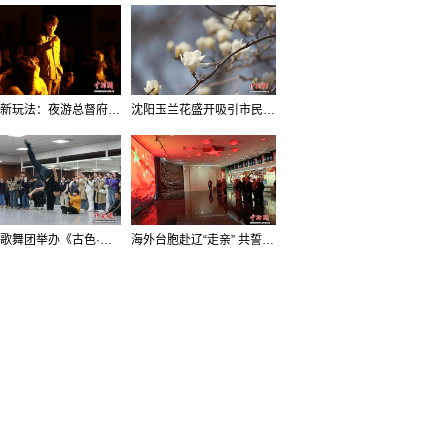
沈阳新玩法：夜游总督府，当一回“赴宴者”
沈阳玉兰花盛开吸引市民打卡
辽宁歌舞团举办《古色·国宝辽宁》排练开放日活动
海外台胞赴辽“走亲” 共誓“和平初心”