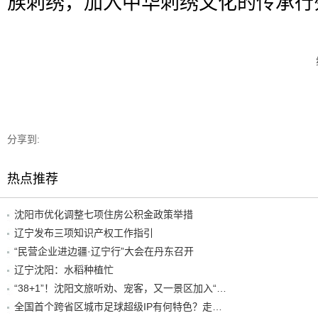
族刺绣，加入中华刺绣文化的传承行
分享到:
热点推荐
沈阳市优化调整七项住房公积金政策举措
辽宁发布三项知识产权工作指引
“民营企业进边疆·辽宁行”大会在丹东召开
辽宁沈阳：水稻种植忙
“38+1”！沈阳文旅听劝、宠客，又一景区加入“东北超”优惠名单！
全国首个跨省区城市足球超级IP有何特色？走进沈阳现场去看看