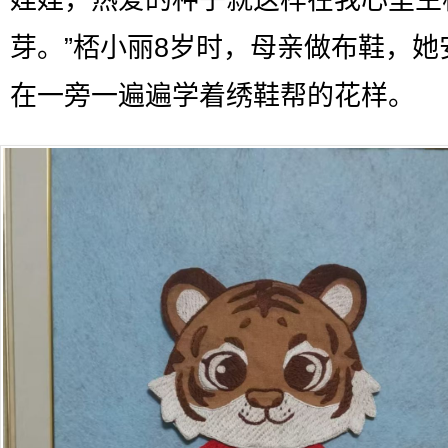
娃娃，热爱的种子就这样在我心里生
芽。”桮小丽8岁时，母亲做布鞋，她
在一旁一遍遍学着绣鞋帮的花样。