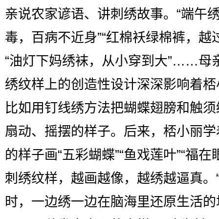
亲说农家谚语、讲刺绣故事。“端午
毒，百病不近身”“红棉袄绿棉裤，越
“油灯下妈绣袜，从小穿到大”……母
绣纹样上的创造性设计深深影响着桮
比如用钉线绣方法把蝴蝶翅膀和触须
扇动、摇摆的样子。后来，桮小丽学
的样子画“五彩蝴蝶”“鱼戏莲叶”“福在
刺绣纹样，越画越像，越绣越逼真。
时，一边绣一边在脑海里还原生活的