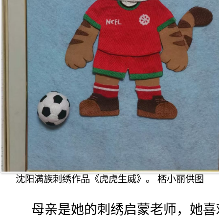
沈阳满族刺绣作品《虎虎生威》。 桮小丽供图
母亲是她的刺绣启蒙老师，她喜