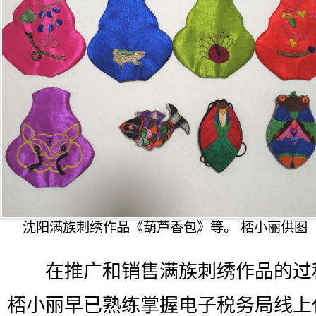
沈阳满族刺绣作品《葫芦香包》等。 桮小丽供图
在推广和销售满族刺绣作品的过
桮小丽早已熟练掌握电子税务局线上