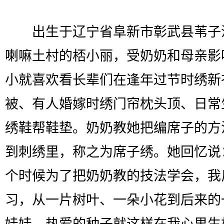
出生于辽宁省阜新市彰武县苇子
喇嘛土村的桮小丽，受奶奶和母亲影
小就喜欢看长辈们在逢年过节时绣新
被、有人婚嫁时绣门帘枕头顶、日常
绣鞋帮鞋垫。奶奶教她把编席子的方
到刺绣里，称之为席子绣。她回忆说
个时候为了把奶奶教的技法学会，我
习，从一片树叶、一朵小花到后来的