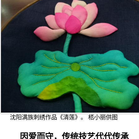
沈阳满族刺绣作品《清莲》。 桮小丽供图
因爱而守，传统技艺代代传承