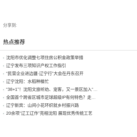
分享到:
热点推荐
沈阳市优化调整七项住房公积金政策举措
辽宁发布三项知识产权工作指引
“民营企业进边疆·辽宁行”大会在丹东召开
辽宁沈阳：水稻种植忙
“38+1”！沈阳文旅听劝、宠客，又一景区加入“东北超”优惠名单！
全国首个跨省区城市足球超级IP有何特色？走进沈阳现场去看看
辽宁新宾：山间小花环织就乡村振兴路
20余项“辽工辽作”亮相沈阳 展现优秀传统工艺