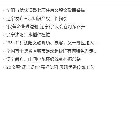
沈阳市优化调整七项住房公积金政策举措
辽宁发布三项知识产权工作指引
“民营企业进边疆·辽宁行”大会在丹东召开
辽宁沈阳：水稻种植忙
“38+1”！沈阳文旅听劝、宠客，又一景区加入“东北超”优惠名单！
全国首个跨省区城市足球超级IP有何特色？走进沈阳现场去看看
辽宁新宾：山间小花环织就乡村振兴路
20余项“辽工辽作”亮相沈阳 展现优秀传统工艺