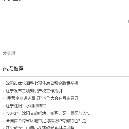
分享到:
热点推荐
沈阳市优化调整七项住房公积金政策举措
辽宁发布三项知识产权工作指引
“民营企业进边疆·辽宁行”大会在丹东召开
辽宁沈阳：水稻种植忙
“38+1”！沈阳文旅听劝、宠客，又一景区加入“东北超”优惠名单！
全国首个跨省区城市足球超级IP有何特色？走进沈阳现场去看看
辽宁新宾：山间小花环织就乡村振兴路